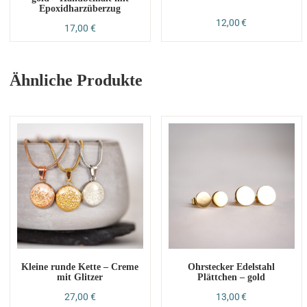
Epoxidharzüberzug
12,00
€
17,00
€
Ähnliche Produkte
Kleine runde Kette – Creme
Ohrstecker Edelstahl
mit Glitzer
Plättchen – gold
27,00
€
13,00
€