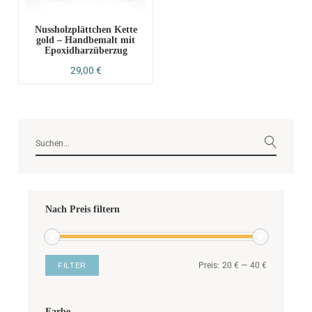
Nussholzplättchen Kette
gold – Handbemalt mit
Epoxidharzüberzug
29,00
€
Nach Preis filtern
Preis:
20 €
—
40 €
FILTER
Farbe