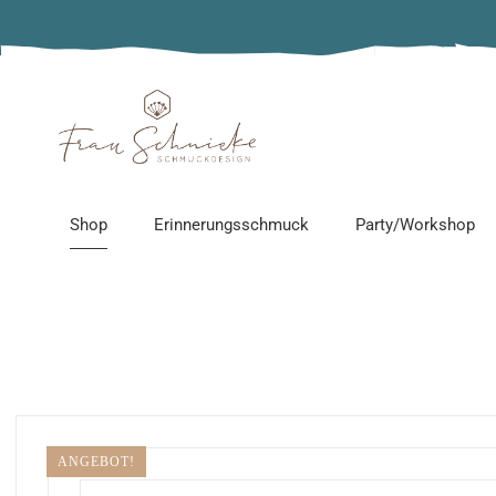
Alle Produkte
Adventskalender
Epoxidharz-Schmuck
Edelstahlschmuck
Shop
Erinnerungsschmuck
Party/Workshop
Erinnerungsschmuck
Holzschmuck
Sonnenfänger
Alle Produkte
Schmuckparty
Personalisierter Schmu
Adventskalender
Workshop
Gänseliesel Schmuck
Epoxidharz-Schmuck
Kindergeburtstag
ANGEBOT!
Ketten ohne Anhänger
Edelstahlschmuck