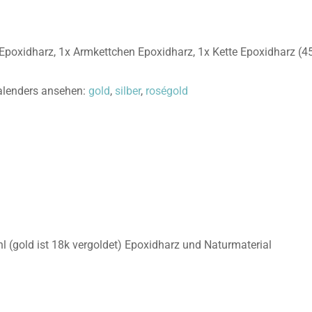
 Epoxidharz, 1x Armkettchen Epoxidharz, 1x Kette Epoxidharz (
kalenders ansehen:
gold
,
silber
,
roségold
l (gold ist 18k vergoldet) Epoxidharz und Naturmaterial