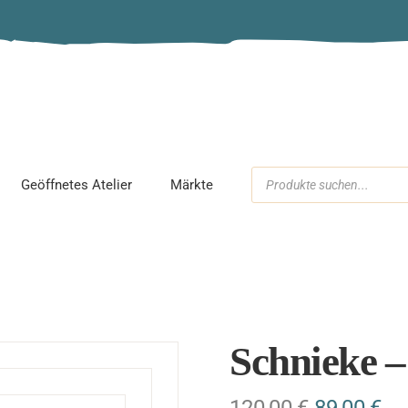
Schmuckparty
Workshop
Kindergeburtstag
Geöffnetes Atelier
Märkte
ck
Schnieke –
120,00
€
89,00
€