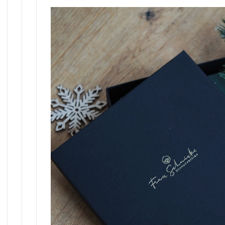
Gutschein
Erinnerungsschmuck
2. Wahl
Holzschmuck
Sale %
Sonnenfänger
Personalisierter Schmuck
Gänseliesel Schmuck
Ketten ohne Anhänger
Gutschein
2. Wahl
Sale %