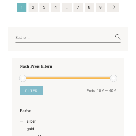
1
2
3
4
…
7
8
9
Nach Preis filtern
Preis:
10 €
—
40 €
FILTER
Farbe
silber
gold