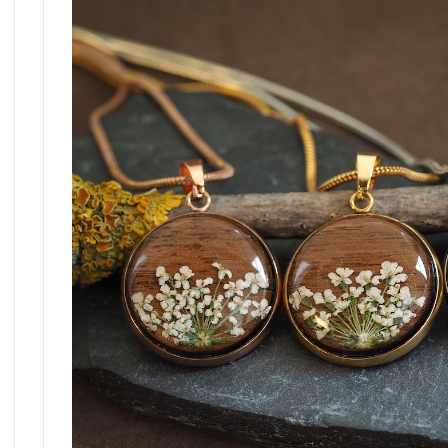
Gutschein
Erinnerungsschmuck
2. Wahl
Holzschmuck
Sale %
Sonnenfänger
Personalisierter Schmuck
Gänseliesel Schmuck
Ketten ohne Anhänger
Gutschein
2. Wahl
Sale %