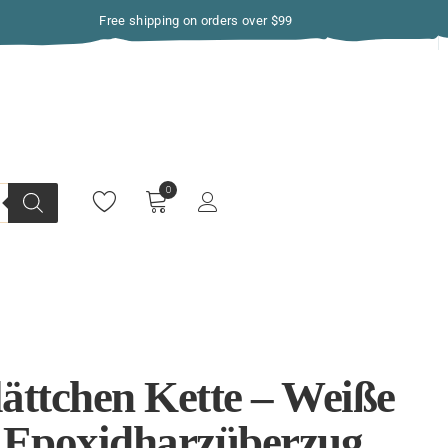
Free shipping on orders over $99
ättchen Kette – Weiße
t Epoxidharzüberzug