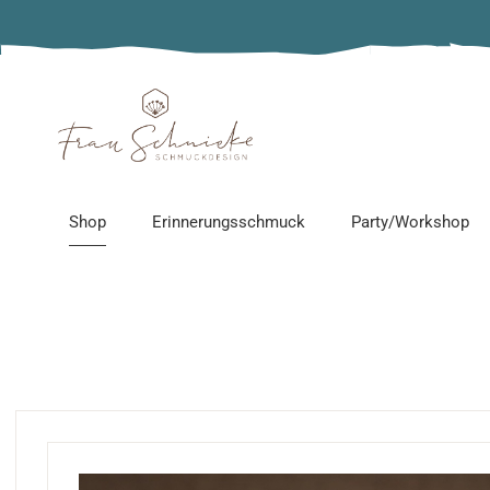
Alle Produkte
Adventskalender
Epoxidharz-Schmuck
Edelstahlschmuck
Shop
Erinnerungsschmuck
Party/Workshop
Erinnerungsschmuck
Holzschmuck
Sonnenfänger
Alle Produkte
Schmuckparty
Personalisierter Schmu
Adventskalender
Workshop
Gänseliesel Schmuck
Epoxidharz-Schmuck
Kindergeburtstag
Ketten ohne Anhänger
Edelstahlschmuck