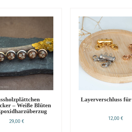
ssholzplättchen
Layerverschluss für
cker – Weiße Blüten
Epoxidharzüberzug
12,00
€
29,00
€