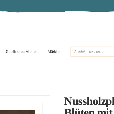
Schmuckparty
Workshop
Kindergeburtstag
Geöffnetes Atelier
Märkte
ck
Nussholzpl
Blüten mi