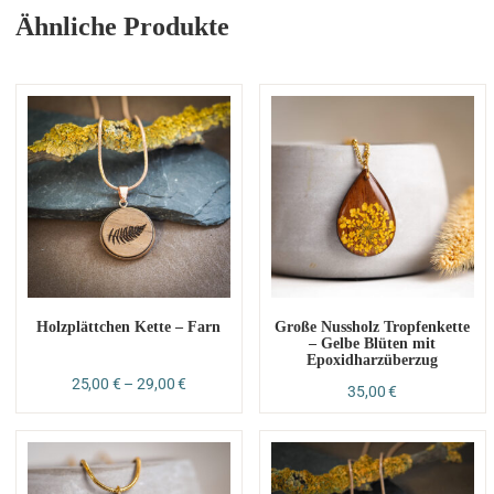
Ähnliche Produkte
Holzplättchen Kette – Farn
Große Nussholz Tropfenkette
– Gelbe Blüten mit
Epoxidharzüberzug
25,00
€
–
29,00
€
35,00
€