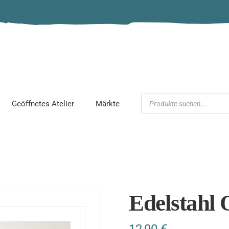
Schmuckparty
Workshop
Kindergeburtstag
Geöffnetes Atelier
Märkte
ck
Edelstahl 
12,00
€