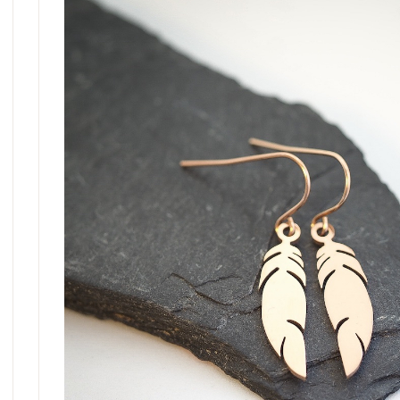
Gutschein
Erinnerungsschmuck
2. Wahl
Holzschmuck
Sale %
Sonnenfänger
Personalisierter Schmuck
Gänseliesel Schmuck
Ketten ohne Anhänger
Gutschein
2. Wahl
Sale %