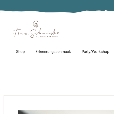
Alle Produkte
Adventskalender
Epoxidharz-Schmuck
Edelstahlschmuck
Shop
Erinnerungsschmuck
Party/Workshop
Erinnerungsschmuck
Holzschmuck
Sonnenfänger
Alle Produkte
Schmuckparty
Personalisierter Schmu
Adventskalender
Workshop
Gänseliesel Schmuck
Epoxidharz-Schmuck
Kindergeburtstag
Ketten ohne Anhänger
Edelstahlschmuck