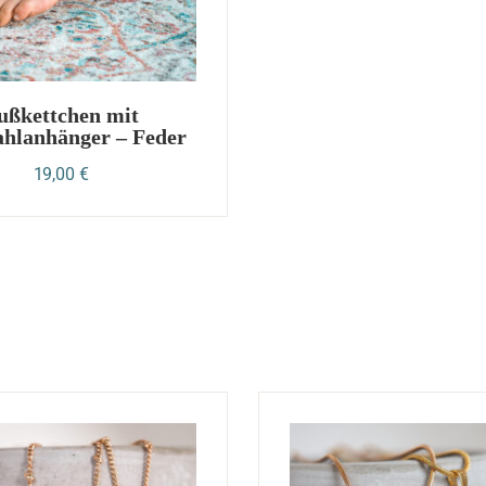
ußkettchen mit
ahlanhänger – Feder
19,00
€