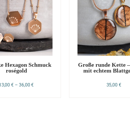
ke Hexagon Schmuck
Große runde Kette 
roségold
mit echtem Blattg
13,00
€
–
36,00
€
35,00
€