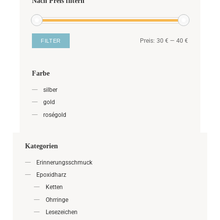
Nach Preis filtern
Preis:
30 €
—
40 €
FILTER
Farbe
silber
gold
roségold
Kategorien
Erinnerungsschmuck
Epoxidharz
Ketten
Ohrringe
Lesezeichen