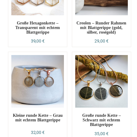
Große Hexagonkette –
Creolen – Runder Rahmen
Transparent mit echtem
mit Blattgerippe (gold,
Blattgerippe
silber, roségold)
39,00
€
29,00
€
Kleine runde Kette – Grau
Große runde Kette –
mit echtem Blattgerippe
Schwarz mit echtem
Blattgerippe
32,00
€
35,00
€