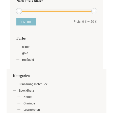
Nach Preis filtern
Preis:
0 €
—
20 €
FILTER
Farbe
silber
gold
roségold
Kategorien
Erinnerungsschmuck
Epoxidharz
Ketten
Ohrringe
Lesezeichen