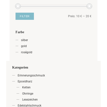
Preis:
10 €
—
20 €
FILTER
Farbe
silber
gold
roségold
Kategorien
Erinnerungsschmuck
Epoxidharz
Ketten
Ohrringe
Lesezeichen
Edelstahlschmuck