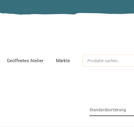
Schmuckparty
Workshop
Kindergeburtstag
Geöffnetes Atelier
Märkte
ck
Standardsortierung