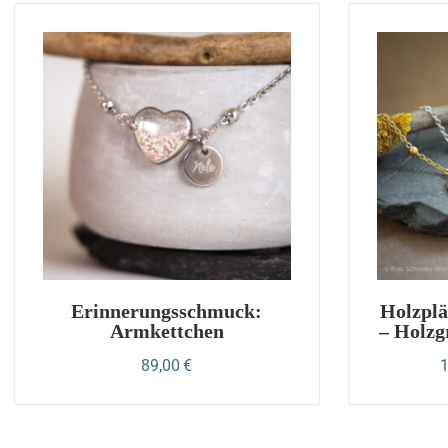
Gutschein
Erinnerungsschmuck
2. Wahl
Holzschmuck
Sale %
Sonnenfänger
Personalisierter Schmuck
Gänseliesel Schmuck
Ketten ohne Anhänger
Gutschein
Erinnerungsschmuck:
Holzplä
2. Wahl
Armkettchen
– Holzg
Sale %
89,00
€